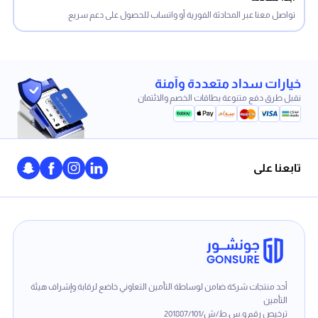
تواصل معنا عبر المحادثة الفورية أو واتساب للحصول على دعم سريع.
خيارات سداد متعددة وآمنة
نقبل طرق دفع متنوعة بطاقات الخصم والائتمان
تابعنا على
أحد منتجات شركة ضامن لوساطة التأمين التعاوني خاضع لرقابة وإشراف هيئة
التأمين
ترخيص رقم و.س.ط/ش/201807/101