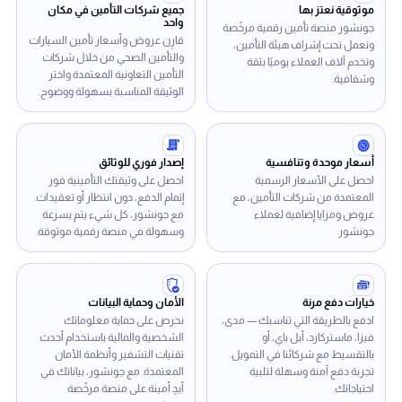
موثوقية نعتز بها
جميع شركات التأمين في مكان
واحد
جونشور منصة تأمين رقمية مرخّصة
قارِن عروض وأسعار تأمين السيارات
وتعمل تحت إشراف هيئة التأمين،
والتأمين الصحي من خلال شركات
وتخدم آلاف العملاء يوميًا بثقة
التأمين التعاونية المعتمدة واختر
وشفافية.
الوثيقة المناسبة بسهولة ووضوح.
أسعار موحدة وتنافسية
إصدار فوري للوثائق
احصل على الأسعار الرسمية
احصل على وثيقتك التأمينية فور
المعتمدة من شركات التأمين، مع
إتمام الدفع، دون انتظار أو تعقيدات.
عروض ومزايا إضافية لعملاء
مع جونشور، كل شيء يتم بسرعة
جونشور.
وسهولة في منصة رقمية موثوقة.
خيارات دفع مرنة
الأمان وحماية البيانات
ادفع بالطريقة التي تناسبك — مدى،
نحرص على حماية معلوماتك
فيزا، ماستركارد، أبل باي، أو
الشخصية والمالية باستخدام أحدث
بالتقسيط مع شركائنا في التمويل.
تقنيات التشفير وأنظمة الأمان
تجربة دفع آمنة وسهلة لتلبية
المعتمدة. مع جونشور، بياناتك في
احتياجاتك.
أيدٍ أمينة على منصة مرخّصة