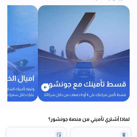
اميال الخط
قسط تأمينك مع جونشور
وثيقة تأمينك الشامل م
قسّط تأمين مركبتك على 4 أو 6 دفعات من خلال شركائنا.
عليك خلال سفرك.
لماذا أشتري تأميني من منصة جونشور؟