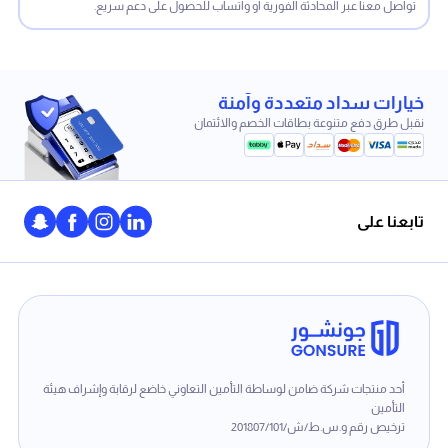
تواصل معنا عبر المحادثة الفورية أو واتساب للحصول على دعم سريع.
خيارات سداد متعددة وآمنة
نقبل طرق دفع متنوعة بطاقات الخصم والائتمان
تابعنا على
أحد منتجات شركة ضامن لوساطة التأمين التعاوني خاضع لرقابة وإشراف هيئة
التأمين
ترخيص رقم و.س.ط/ش/201807/101