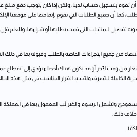
ن تقوم بتسجيل حساب لدينا، ولكن إذا كان يتوجب دفع مبلغ عل
لطلب، كما أن جميع الطلبات التي نقوم بإتمامها على موقعنا ال
ة وبه تفصيل للمنتجات التي قمت ‏بطلبها أو شراءها. وللعلم فإن ه
عار من وقت لآخر أو قد يكون هناك ‏أخطاء تؤدي إلى انقطاع عملي
تصرف ولتحديد القرار المناسب في مثل هذه ‏الحالات‎ بما لا يتعارض مع قوانين هيئة التأم
السعودي وتشمل الرسوم والضرائب المعمول بها في المملكة الع
 خلاف ذلك.
كة).