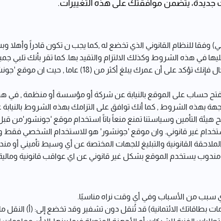
ات جديدة، يتضمن موافقتك على هذه التغييرات.
 وفقا للنظام القانوني الذي تخضع له ,كما يجب ن تكون قادراً وأهلا 
ا في هذه الشروط وكذلك الالتزام والتقيد بها. كما تقر بأنك تلبي جم
فتح حساب على الموقع بالنيابة عن شركة أو مؤسسة أو منظمة , في ه
ة بهذه الشروط , كما أنك توافق على التزامك بهذه الشروط بالنيابة 
هيئة التأمين وسياستنا تمنع منعاً باتاً استخدام موقع 'جونشور'من قبل
ستخدام غير قانوني. وان موقع 'جونشور' هو للاستخدام الشخصي فقط 
ملاحقة القانونية والتبليغ للجهات المختصة عن أي وسيط تأميني أو م
ندوب يستخدم الموقع بشكل غير قانوني عن اي عواقب قانونية ومالية ت
 سبب من الأسباب وفي أي وقت نراه مناسبًا.
ات بطاقاتك الائتمانية) قد تُنقل دون تشفير وقد تخضع إلى: (أ) النقل م