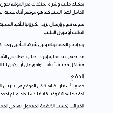
يمكنك طلب وشراء المنتجات عبر الموقع بدون أ
الكامل لهذا المنتج كما هو موضح أثناء عملية ا
سوف نقوم بإرسال بريدا الكترونيا ‏لتأكيد العملي
الطلب أو قبول الطلب.
يتم إتمام العقد بينك‎ ‎وبين ‏شركة الـتأمين بعد الانتهاء من جميع الإجراءات ‏الخاصة بالطلب وقبوله بما في ذلك التحقق من استلامنا لكامل القيمة/قسط المنتج‎.‎
قد تظهر عند عملية ‏إجراء الطلب أخطاء في الأس
مشاكل قد تنشأ‏. وأنت ‏توافق على أن يكون لنا الحرية الكاملة ‏لل
الدفع
جميع الأسعار الظاهرة في الموقع هي بالريال 
تدفعها نهائية وغير قابلة للاسترداد، ما لم نحدد
الضرائب (حسب الأنظمة المعمول بها في الممل