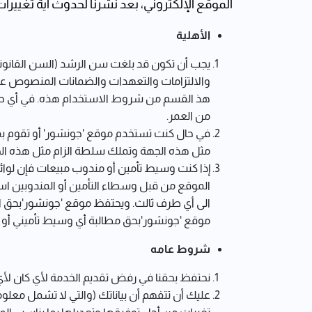
الموقع الإلكتروني، بعد نشرنا لحدوث أية تغيير
الأهلية
يجب أن تكون قد بلغت سن الرشد (السن القانوني)
والالتزامات والتعهدات والضمانات المنصوص عليه
من العمر.
في حال كنت تستخدم موقع 'جونشور' أو تقوم ب
مثل هذه الجهة وتملك سلطة الزام مثل هذه الجه
إذا كنت وسيط تأمين أو مندوب مبيعات فإن لوائح 
الموقع من قبل وسطاء التأمين أو المندوبين ا
الى أي طرف ثالث. ويحتفظ موقع 'جونشور'بحق ال
موقع 'جونشور'بحق مطالبة أي وسيط تأميني أو م
شروط عامه
نحتفظ بحقنا في رفض تقديم الخدمة لأي كان لأي
عليك أن تتفهم أن بياناتك (والتي لا تشمل معلوم