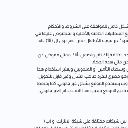
وبشكل كامل للموافقة على الشروط والأحكام
يع المتطلبات الخاصة بالأهلية والمنصوص عليها في
هذ القسم من شروط الاستخدام هذه. في أي حال فإنك تؤكد على أن عمرك يبلغ أكثر من (18) عاما , حيث ان موقع 'جونشور' غير موجه للأطفال ممن هم دون ال (18) عاما
ذه الحالة فإنك تقر وتضمن بأنك ممثل مفوض عن
عن مثل هذه الجهة.
 وسطاء التأمين أو المندوبين ويعتبر استخدام هذا
وهو حصري للفرد صاحب الشأن وغير قابل للتحويل
ندوب يستخدم الموقع بشكل غير قانوني. كما يحتفظ
لحق الموقع بسبب هذا الاستخدام الغير قانوني.
ا بين شبكات مختلفة على شبكة الإنترنت، و (ب)